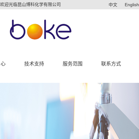
欢迎光临昆山博科化学有限公司
中文
English
中心
技术支持
服务范围
联系方式